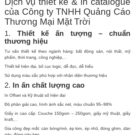
Dịch vụ thiết kế & in catalogue
của Công ty TNHH Quảng Cáo
Thương Mại Mặt Trời
1.
Thiết kế ấn tượng – chuẩn
thương hiệu
Tư vấn thiết kế theo ngành hàng: bất động sản, nội thất, mỹ
phẩm, thời trang, công nghiệp,...
Thiết kế hiện đại, bố cục logic, dễ đọc, dễ hiểu
Sử dụng màu sắc phù hợp với nhận diện thương hiệu
2.
In ấn chất lượng cao
In Offset và Kỹ thuật số hiện đại
Độ phân giải cao, hình ảnh sắc nét, màu chuẩn 95–98%
Giấy in cao cấp: Couche 150gsm – 250gsm, giấy mỹ thuật, giấy
kraft,...
Gia công đẹp mắt: cán bóng/mờ, ép kim, ép nhũ, đóng ghim, dán
gáy, đóng gáy keo...