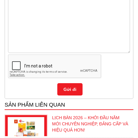
SẢN PHẨM LIÊN QUAN
LỊCH BÀN 2026 – KHỞI ĐẦU NĂM
MỚI CHUYÊN NGHIỆP, ĐẲNG CẤP VÀ
HIỆU QUẢ HƠN!