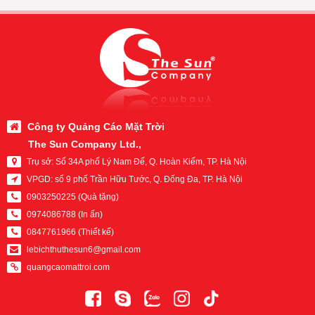
Công ty Quảng Cáo Mặt Trời
The Sun Company Ltd.,
Trụ sở:
Số 34A phố Lý Nam Đế, Q. Hoàn Kiếm, TP. Hà Nội
VPGD:
số 9 phố Trần Hữu Tước, Q. Đống Đa, TP. Hà Nội
0903250225 (Quà tặng)
0974086788 (In ấn)
0847761966 (Thiết kế)
lebichthuthesun6@gmail.com
quangcaomattroi.com