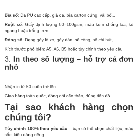
Bìa sổ
: Da PU cao cấp, giả da, bìa carton cứng, vải bố...
Ruột sổ
: Giấy định lượng 80–100gsm, màu kem chống lóa, kẻ
ngang hoặc trắng trơn
Đóng sổ
: Dạng gáy lò xo, gáy dán, sổ còng, sổ cài bút,...
Kích thước phổ biến: A5, A6, B5 hoặc tùy chỉnh theo yêu cầu
3.
In theo số lượng – hỗ trợ cả đơn
nhỏ
Nhận in từ 50 cuốn trở lên
Giao hàng toàn quốc, đóng gói cẩn thận, đúng tiến độ
Tại sao khách hàng chọn
chúng tôi?
Tùy chỉnh 100% theo yêu cầu
– bạn có thể chọn chất liệu, màu
sắc, kiểu dáng riêng