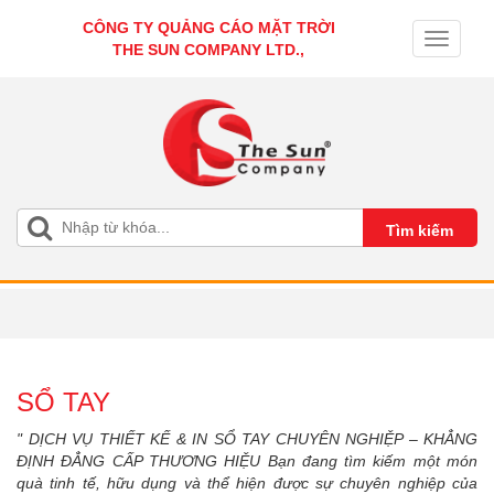
CÔNG TY QUẢNG CÁO MẶT TRỜI
Toggle
THE SUN COMPANY LTD.,
navigati
SỔ TAY
" DỊCH VỤ THIẾT KẾ & IN SỔ TAY CHUYÊN NGHIỆP – KHẲNG
ĐỊNH ĐẲNG CẤP THƯƠNG HIỆU Bạn đang tìm kiếm một món
quà tinh tế, hữu dụng và thể hiện được sự chuyên nghiệp của