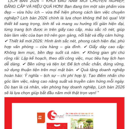
" LỊCH BÀN 2026 – KHỞI ĐẦU NĂM MỚI CHUYÊN NGHIỆP,
ĐẲNG CẤP VÀ HIỆU QUẢ HƠN! Bạn đang tìm một sản phẩm vừa
đẹp – vừa hữu ích – vừa thể hiện phong cách làm việc chuyên
nghiệp? Lịch bàn 2026 chính là lựa chọn không thể bỏ qua! Với
thiết kế sang trọng, tinh tế và mang xu hướng tối giản hiện đại,
từng trang lịch được in trên giấy cao cấp, màu sắc rõ nét, giúp
bàn làm việc của bạn trở nên gọn gàng, nổi bật và đầy cảm hứng.
✔ Thiết kế mới 2026: Hình ảnh sắc nét, phong cách hiện đại, phù
hợp văn phòng – cửa hàng – gia đình. ✔ Giấy dày cao cấp:
Không lem mực, bền đẹp suốt cả năm. ✔ Không gian ghi chú
rộng rãi: Lập kế hoạch, theo dõi công việc, mục tiêu hay lịch hẹn
dễ dàng. ✔ Bền vững và tiện lợi: Đế lịch chắc chắn, đứng vững,
sử dụng thuận tiện trên mọi mặt bàn. ✔ Quà tặng doanh nghiệp
hoàn hảo: Ý nghĩa – lịch sự – chi phí hợp lý. Tạo điểm nhấn cho
góc làm việc, nâng cao năng suất và truyền cảm hứng mỗi ngày.
Dù bạn là cá nhân, văn phòng hay doanh nghiệp, Lịch bàn 2026
sẽ là lựa chọn giúp bắt đầu năm mới thật trọn vẹn! "