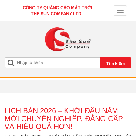
CÔNG TY QUẢNG CÁO MẶT TRỜI
Toggle
THE SUN COMPANY LTD.,
navigati
LỊCH BÀN 2026 – KHỞI ĐẦU NĂM
MỚI CHUYÊN NGHIỆP, ĐẲNG CẤP
VÀ HIỆU QUẢ HƠN!