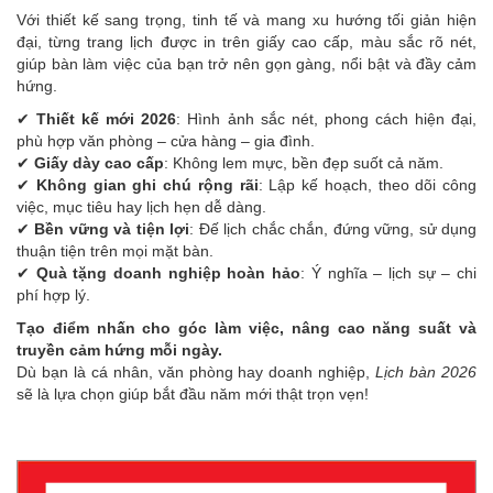
Với thiết kế sang trọng, tinh tế và mang xu hướng tối giản hiện
đại, từng trang lịch được in trên giấy cao cấp, màu sắc rõ nét,
giúp bàn làm việc của bạn trở nên gọn gàng, nổi bật và đầy cảm
hứng.
✔
Thiết kế mới 2026
: Hình ảnh sắc nét, phong cách hiện đại,
phù hợp văn phòng – cửa hàng – gia đình.
✔
Giấy dày cao cấp
: Không lem mực, bền đẹp suốt cả năm.
✔
Không gian ghi chú rộng rãi
: Lập kế hoạch, theo dõi công
việc, mục tiêu hay lịch hẹn dễ dàng.
✔
Bền vững và tiện lợi
: Đế lịch chắc chắn, đứng vững, sử dụng
thuận tiện trên mọi mặt bàn.
✔
Quà tặng doanh nghiệp hoàn hảo
: Ý nghĩa – lịch sự – chi
phí hợp lý.
Tạo điểm nhấn cho góc làm việc, nâng cao năng suất và
truyền cảm hứng mỗi ngày.
Dù bạn là cá nhân, văn phòng hay doanh nghiệp,
Lịch bàn 2026
sẽ là lựa chọn giúp bắt đầu năm mới thật trọn vẹn!