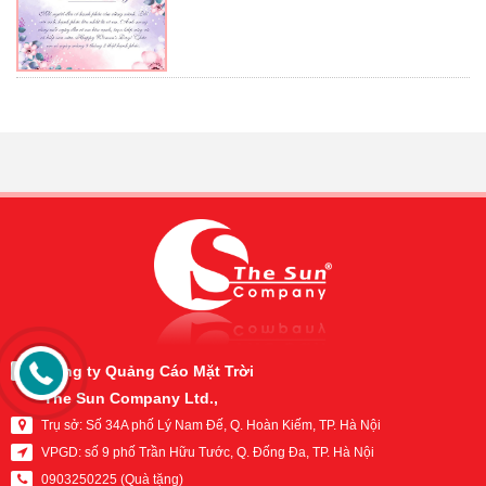
Công ty Quảng Cáo Mặt Trời
The Sun Company Ltd.,
Trụ sở:
Số 34A phố Lý Nam Đế, Q. Hoàn Kiếm, TP. Hà Nội
VPGD:
số 9 phố Trần Hữu Tước, Q. Đống Đa, TP. Hà Nội
0903250225 (Quà tặng)