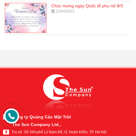
Chúc mừng ngày Quốc tế phụ nữ 8/3
12/04/2023
Công ty Quảng Cáo Mặt Trời
The Sun Company Ltd.,
Trụ sở:
Số 34A phố Lý Nam Đế, Q. Hoàn Kiếm, TP. Hà Nội