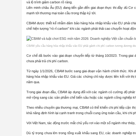
và lộ trình giảm carbon rõ ràng.
Liên minh châu Âu (EU) đang tiến gần đến giai đoạn thực thi đầy đủ Cơ 
mạnh tới thương mại toàn cầu trong thập kỷ tới.
CBAM được thiết kế nhằm đảm bảo hàng hóa nhập khẩu vào EU phải chịu
chế hiện tượng “rò rỉ carbon” khi các ngành phát thải cao chuyển hoạt độ
CBAM yêu cầu hàng hóa nhập khẩu vào EU phải gánh chi phí carbon tương đương doan
Cơ chế đã bước vào giai đoạn chuyển tiếp từ tháng 10/2023. Trong giai 
chưa phải trả chi phí carbon.
Từ ngày 1/1/2026, CBAM bước sang giai đoạn vận hành chính thức. Khi đ
hàng hóa nhập khẩu vào EU. Giá các chứng chỉ này được liên kết với thị
năm qua.
Trong giai đoạn đầu, CBAM áp dụng đối với các ngành có cường độ phát t
mở rộng sang các sản phẩm chế biến sâu hoặc các ngành công nghiệp khá
Theo nhiều chuyên gia thương mại, CBAM có thể khiến chi phí tiếp cận thị
khả năng định hình lại cạnh tranh trong chuỗi cung ứng toàn cầu, khi chi 
Với Việt Nam, tác động trước mắt chủ yếu rơi vào một số ngành như thé
Dù tỷ trọng chưa lớn trong tổng xuất khẩu sang EU, các doanh nghiệp tr