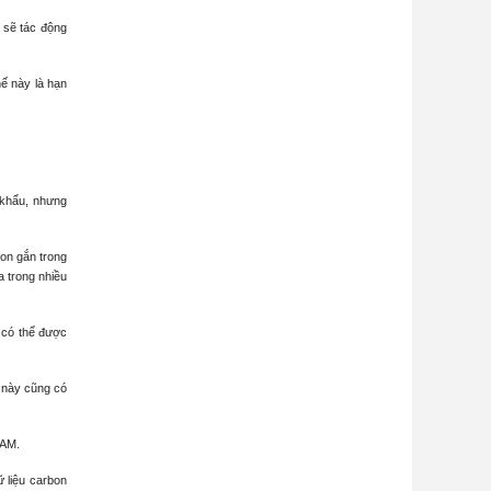
 sẽ tác động
hế này là hạn
 khẩu, nhưng
on gắn trong
 trong nhiều
 có thể được
ế này cũng có
BAM.
 liệu carbon