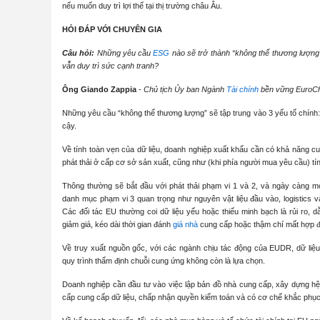
nếu muốn duy trì lợi thế tại thị trường châu Âu.
HỎI ĐÁP VỚI CHUYÊN GIA
Câu hỏi:
Những yêu cầu
ESG
nào sẽ trở thành “không thể thương lượng
vẫn duy trì sức cạnh tranh?
Ông Giando Zappia
-
Chủ tịch Ủy ban Ngành
Tài chính
bền vững EuroC
Những yêu cầu “không thể thương lượng” sẽ tập trung vào 3 yếu tố chính: (
cậy.
Về tính toàn vẹn của dữ liệu, doanh nghiệp xuất khẩu cần có khả năng cu
phát thải ở cấp cơ sở sản xuất, cũng như (khi phía người mua yêu cầu) t
Thông thường sẽ bắt đầu với phát thải phạm vi 1 và 2, và ngày càng 
danh mục phạm vi 3 quan trọng như nguyên vật liệu đầu vào, logistics và
Các đối tác EU thường coi dữ liệu yếu hoặc thiếu minh bạch là rủi ro, d
giảm giá, kéo dài thời gian đánh
giá nhà
cung cấp hoặc thậm chí mất hợp 
Về truy xuất nguồn gốc, với các ngành chịu tác động của EUDR, dữ liệu 
quy trình thẩm định chuỗi cung ứng không còn là lựa chọn.
Doanh nghiệp cần đầu tư vào việc lập bản đồ nhà cung cấp, xây dựng hệ
cấp cung cấp dữ liệu, chấp nhận quyền kiểm toán và có cơ chế khắc phục k