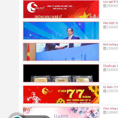
Lịch nghỉ lễ 3
26/04/
P4G 2025: Ch
21/04/
Định hướng p
21/04/
Chuyên gia: 
21/04/
Kỷ Niệm 77 N
27/07/
Chúc mừng n
12/04/