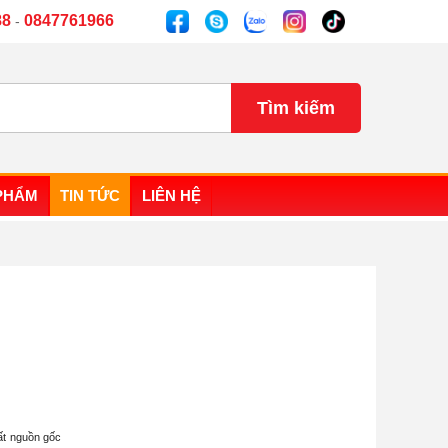
88
0847761966
-
PHẨM
TIN TỨC
LIÊN HỆ
uất nguồn gốc