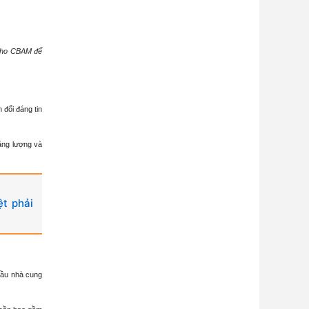
 cho CBAM để
 đổi đáng tin
năng lượng và
t phải
cầu nhà cung