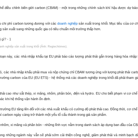
chế điều chỉnh biên giới carbon (CBAM) - một trong những chính sách khí hậu được dự báo
 chi phí carbon tương đương với các
doanh nghiệp
sản xuất trong khối. Mục tiêu của cơ c
ng sản xuất sang những quốc gia có tiêu chuẩn môi trường thấp hơn.
h nghiệp sản xuất trong khối (Ảnh: Regtechtimes).
đoạn này, các nhà nhập khẩu tại EU phải báo cáo lượng phát thải gắn trong hàng hóa nhập
ó, các nhà nhập khẩu phải mua và nộp chứng chỉ CBAM tương ứng với lượng phát thải carb
 trường carbon của EU (EU ETS) - hệ thống mà các doanh nghiệp trong khối đã phải tham gia
hải cao như sắt thép, xi măng, nhôm, phân bón, điện và hydro. EU cho biết phạm vi cơ chế
c khi hệ thống vận hành ổn định.
 trường EU tăng lên đối với các nhà xuất khẩu có cường độ phát thải cao. Đồng thời, cơ ch
phí carbon ngày càng trở thành một yếu tố cấu thành trong giá sản phẩm.
p, nhôm, xi măng và phân bón - những lĩnh vực nằm trong danh sách áp dụng ban đầu của C
ong những ngành này vẫn sẽ phải sớm cải thiện công nghệ, giảm phát thải và minh bạch dữ