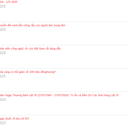
0/4 - 1/5/ 2025
2025
uyển đổi xanh bền vững, lấy con người làm trung tâm
2025
hát triển công nghệ, AI của Việt Nam rất đúng đắn
2025
Giá vàng có thể giảm về 100 triệu đồng/lượng?
2025
ăm Ngày Thương Binh Liệt Sĩ (27/07/1947 - 27/07/2024): Tri Ân và Đền Ơn Các Anh Hùng Liệt Sĩ
2024
gày Quốc tế phụ nữ 8/3
2023