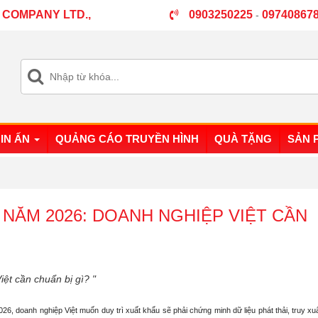
 COMPANY LTD.,
0903250225
09740867
-
IN ẤN
QUẢNG CÁO TRUYỀN HÌNH
QUÀ TẶNG
SẢN 
 NĂM 2026: DOANH NGHIỆP VIỆT CẦN
ệt cần chuẩn bị gì? "
026, doanh nghiệp Việt muốn duy trì xuất khẩu sẽ phải chứng minh dữ liệu phát thải, truy x