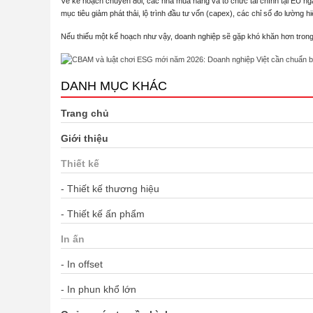
Về kế hoạch chuyển đổi, các nhà mua hàng và tổ chức tài chính tại EU n
mục tiêu giảm phát thải, lộ trình đầu tư vốn (capex), các chỉ số đo lường 
Nếu thiếu một kế hoạch như vậy, doanh nghiệp sẽ gặp khó khăn hơn trong v
DANH MỤC KHÁC
Trang chủ
Giới thiệu
Thiết kế
- Thiết kế thương hiệu
- Thiết kế ấn phẩm
In ấn
- In offset
- In phun khổ lớn