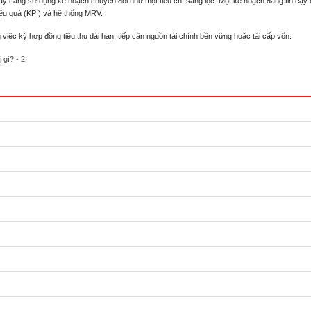
gày càng sử dụng kế hoạch chuyển đổi như một tiêu chí sàng lọc. Một kế hoạch đáng tin cậy
hiệu quả (KPI) và hệ thống MRV.
iệc ký hợp đồng tiêu thụ dài hạn, tiếp cận nguồn tài chính bền vững hoặc tái cấp vốn.