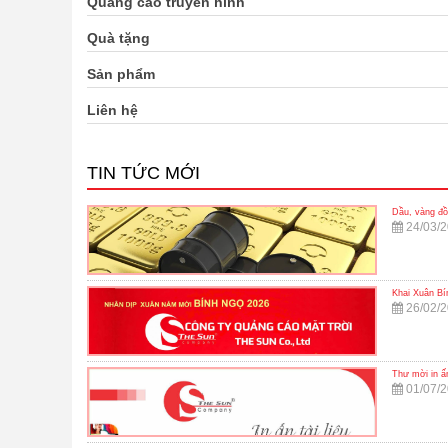
Quảng cáo truyền hình
Quà tặng
Sản phẩm
Liên hệ
TIN TỨC MỚI
Dầu, vàng đồ
24/03/
Khai Xuân Bí
26/02/
Thư mời in ấ
01/07/