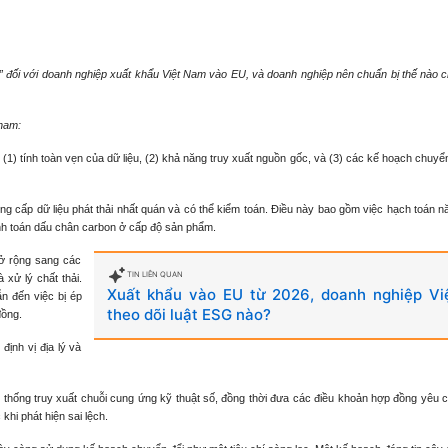
” đối với doanh nghiệp xuất khẩu Việt Nam vào EU, và doanh nghiệp nên chuẩn bị thế nào
ham:
1) tính toàn vẹn của dữ liệu, (2) khả năng truy xuất nguồn gốc, và (3) các kế hoạch chuyển
ng cấp dữ liệu phát thải nhất quán và có thể kiểm toán. Điều này bao gồm việc hạch toán 
ính toán dấu chân carbon ở cấp độ sản phẩm.
mở rộng sang các
TIN LIÊN QUAN
 xử lý chất thải.
Xuất khẩu vào EU từ 2026, doanh nghiệp Việ
ẫn đến việc bị ép
theo dõi luật ESG nào?
đồng.
định vị địa lý và
 thống truy xuất chuỗi cung ứng kỹ thuật số, đồng thời đưa các điều khoản hợp đồng yêu 
hi phát hiện sai lệch.