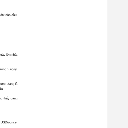
rên toàn cầu,
gày lớn nhất
rong 5 ngày,
rump đang là
ữa.
ho thấy căng
98 USD/ounce,