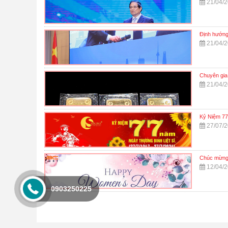
21/04/
Định hướng 
21/04/
Chuyên gia:
21/04/
Kỷ Niệm 77
27/07/
Chúc mừng 
12/04/
0903250225