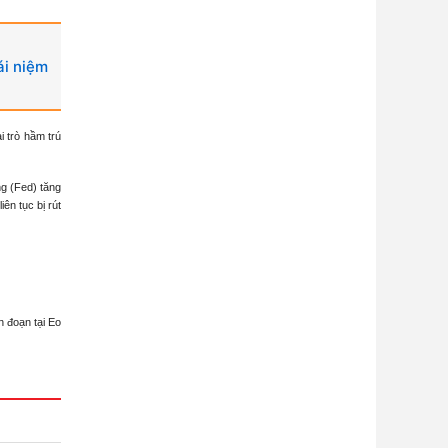
ái niệm
i trò hầm trú
ng (Fed) tăng
ên tục bị rút
 đoạn tại Eo