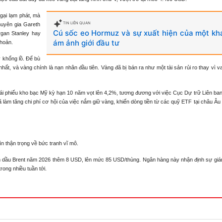
gại lạm phát, mà
TIN LIÊN QUAN
huyên gia Gareth
Cú sốc eo Hormuz và sự xuất hiện của một kh
organ Stanley hay
ám ảnh giới đầu tư
khoản.
ỹ khổng lồ. Để bù
hất, và vàng chính là nạn nhân đầu tiên. Vàng đã bị bán ra như một tài sản rủi ro thay vì va
 trái phiếu kho bạc Mỹ kỳ hạn 10 năm vọt lên 4,2%, tương đương với việc Cục Dự trữ Liên ba
làm tăng chi phí cơ hội của việc nắm giữ vàng, khiến dòng tiền từ các quỹ ETF tại châu Âu li
n thận trọng về bức tranh vĩ mô.
 dầu Brent năm 2026 thêm 8 USD, lên mức 85 USD/thùng. Ngân hàng này nhận định sự gián
ong nhiều tuần tới.