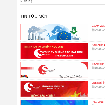
Liên hệ
TIN TỨC MỚI
CBAM và lu
24/03/
Khai Xuân 
26/02/
Thư mời in
01/07/
Lịch nghỉ lễ
26/04/
P4G 2025: 