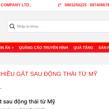
 COMPANY LTD.,
0903250225
09740867
-
IN ẤN
QUẢNG CÁO TRUYỀN HÌNH
QUÀ TẶNG
SẢN 
HIỀU GẮT SAU ĐỘNG THÁI TỪ MỸ
"
t sau động thái từ Mỹ