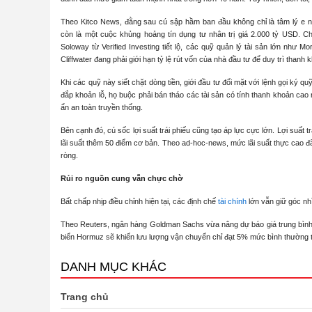
Theo Kitco News, đằng sau cú sập hầm ban đầu không chỉ là tâm lý e n
còn là một cuộc khủng hoảng tín dụng tư nhân trị giá 2.000 tỷ USD. C
Soloway từ Verified Investing tiết lộ, các quỹ quản lý tài sản lớn như M
Cliffwater đang phải giới hạn tỷ lệ rút vốn của nhà đầu tư để duy trì thanh 
Khi các quỹ này siết chặt dòng tiền, giới đầu tư đối mặt với lệnh gọi ký qu
đắp khoản lỗ, họ buộc phải bán tháo các tài sản có tính thanh khoản cao n
ẩn an toàn truyền thống.
Bên cạnh đó, cú sốc lợi suất trái phiếu cũng tạo áp lực cực lớn. Lợi suất
lãi suất thêm 50 điểm cơ bản. Theo ad-hoc-news, mức lãi suất thực cao đã 
ròng.
Rủi ro nguồn cung vẫn chực chờ
Bất chấp nhịp điều chỉnh hiện tại, các định chế
tài chính
lớn vẫn giữ góc nhì
Theo Reuters, ngân hàng Goldman Sachs vừa nâng dự báo giá trung bình
biển Hormuz sẽ khiến lưu lượng vận chuyển chỉ đạt 5% mức bình thường tr
DANH MỤC KHÁC
Trang chủ