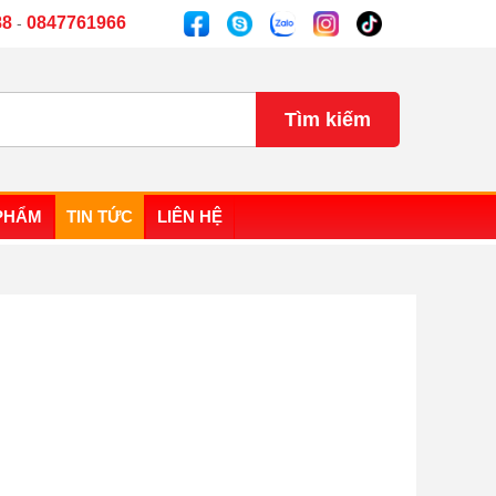
88
0847761966
-
PHẨM
TIN TỨC
LIÊN HỆ