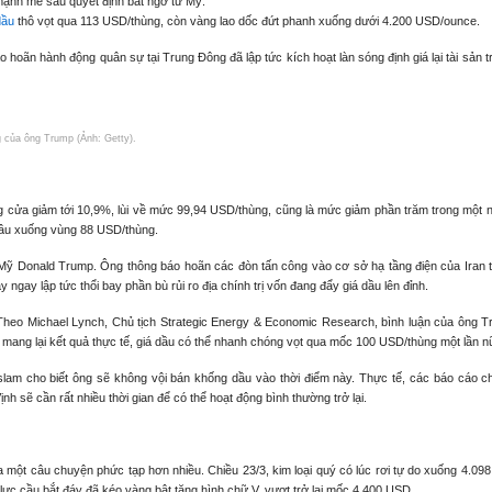
 mạnh mẽ sau quyết định bất ngờ từ Mỹ.
dầu
thô vọt qua 113 USD/thùng, còn vàng lao dốc đứt phanh xuống dưới 4.200 USD/ounce.
hoãn hành động quân sự tại Trung Đông đã lập tức kích hoạt làn sóng định giá lại tài sản t
g của ông Trump (Ảnh: Getty).
g cửa giảm tới 10,9%, lùi về mức 99,94 USD/thùng, cũng là mức giảm phần trăm trong một n
sâu xuống vùng 88 USD/thùng.
 Mỹ Donald Trump. Ông thông báo hoãn các đòn tấn công vào cơ sở hạ tầng điện của Iran t
 ngay lập tức thổi bay phần bù rủi ro địa chính trị vốn đang đẩy giá dầu lên đỉnh.
 Theo Michael Lynch, Chủ tịch Strategic Energy & Economic Research, bình luận của ông T
 mang lại kết quả thực tế, giá dầu có thể nhanh chóng vọt qua mốc 100 USD/thùng một lần n
lam cho biết ông sẽ không vội bán khống dầu vào thời điểm này. Thực tế, các báo cáo c
h sẽ cần rất nhiều thời gian để có thể hoạt động bình thường trở lại.
i qua một câu chuyện phức tạp hơn nhiều. Chiều 23/3, kim loại quý có lúc rơi tự do xuống 4.0
lực cầu bắt đáy đã kéo vàng bật tăng hình chữ V, vượt trở lại mốc 4.400 USD.