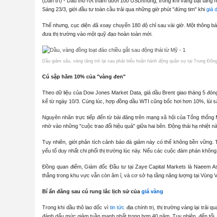
(Dân trí) - Dầu thô rớt thảm dưới 100 USD/thùng, trong khi vàng bật tăng
Sáng 23/3, giới đầu tư toàn cầu trải qua những giờ phút "đứng tim" khi
giá 
Thế nhưng, cục diện đã xoay chuyển 180 độ chỉ sau vài giờ. Một thông báo 
đưa thị trường vào một quỹ đạo hoàn toàn mới.
Dầu giảm sâu, vàng tăng trở lại sau phát biểu hoãn hành động quân sự tại Trung Đôn
Cú sập hầm 10% của "vàng đen"
Theo dữ liệu của Dow Jones Market Data, giá dầu Brent giao tháng 5 đón
kể từ ngày 10/3. Cùng lúc, hợp đồng dầu WTI cũng bốc hơi hơn 10%, lùi 
Nguyên nhân trực tiếp đến từ bài đăng trên mạng xã hội của Tổng thống
nhờ vào những "cuộc trao đổi hiệu quả" giữa hai bên. Động thái hạ nhiệt này
Tuy nhiên, giới phân tích cảnh báo đà giảm này có thể không bền vững.
yếu tố duy nhất chi phối thị trường lúc này. Nếu các cuộc đàm phán không
Đồng quan điểm, Giám đốc Đầu tư tại Zaye Capital Markets là Naeem As
thẳng trong khu vực vẫn còn âm ỉ, và cơ sở hạ tầng năng lượng tại Vùng Vịn
Bí ẩn đằng sau cú rung lắc lịch sử của
giá vàng
Trong khi dầu thô lao dốc vì
tin tức
địa chính trị, thị trường vàng lại trả
đánh dấu mức giảm tuần mạnh nhất trong hơn 40 năm. Tuy nhiên, đến tối, 