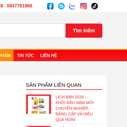
88
0847761966
-
PHẨM
TIN TỨC
LIÊN HỆ
SẢN PHẨM LIÊN QUAN
LỊCH BÀN 2026 –
KHỞI ĐẦU NĂM MỚI
CHUYÊN NGHIỆP,
ĐẲNG CẤP VÀ HIỆU
QUẢ HƠN!