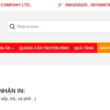
 COMPANY LTD.,
0903250225
09740867
-
IN ẤN
QUẢNG CÁO TRUYỀN HÌNH
QUÀ TẶNG
SẢN 
NHẬN IN:
ấy, trà, cà phê...)