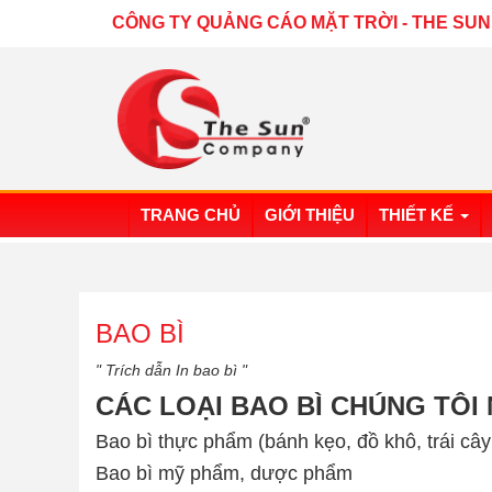
CÔNG TY QUẢNG CÁO MẶT TRỜI
-
THE SUN
TRANG CHỦ
GIỚI THIỆU
THIẾT KẾ
BAO BÌ
" Trích dẫn In bao bì "
CÁC LOẠI BAO BÌ CHÚNG TÔI 
Bao bì thực phẩm (bánh kẹo, đồ khô, trái cây s
Bao bì mỹ phẩm, dược phẩm