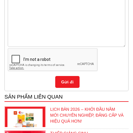
SẢN PHẨM LIÊN QUAN
LỊCH BÀN 2026 – KHỞI ĐẦU NĂM
MỚI CHUYÊN NGHIỆP, ĐẲNG CẤP VÀ
HIỆU QUẢ HƠN!