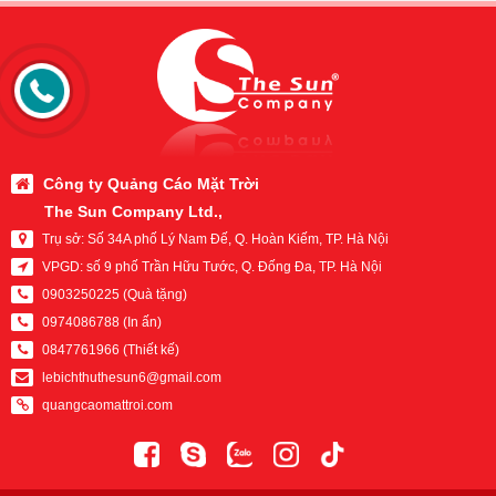
Công ty Quảng Cáo Mặt Trời
The Sun Company Ltd.,
Trụ sở:
Số 34A phố Lý Nam Đế, Q. Hoàn Kiếm, TP. Hà Nội
VPGD:
số 9 phố Trần Hữu Tước, Q. Đống Đa, TP. Hà Nội
0903250225 (Quà tặng)
0974086788 (In ấn)
0847761966 (Thiết kế)
lebichthuthesun6@gmail.com
quangcaomattroi.com